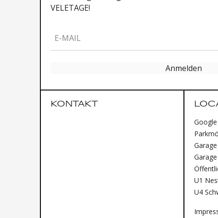
VELETAGE!
E-MAIL
Anmelden
KONTAKT
LOC
Google
Parkmög
Garage 
Garage
Öffentl
U1 Nest
U4 Sch
Impres