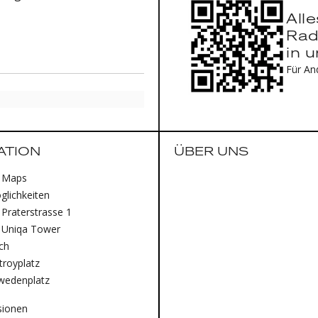
All
Rad
in 
Für An
ATION
ÜBER UNS
 Maps
lichkeiten
Praterstrasse 1
 Uniqa Tower
ich
royplatz
wedenplatz
sionen