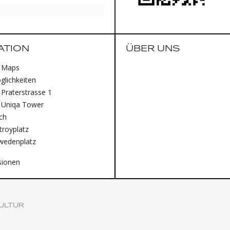
ATION
ÜBER UNS
 Maps
lichkeiten
Praterstrasse 1
 Uniqa Tower
ich
royplatz
wedenplatz
sionen
ULTUR