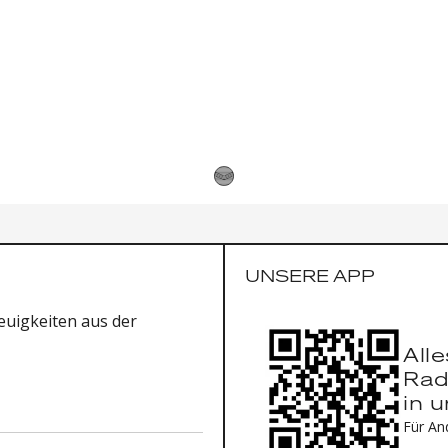
UNSERE APP
uigkeiten aus der
All
Rad
in 
Für An