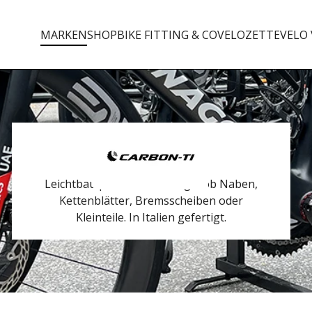
MARKEN
SHOP
BIKE FITTING & CO
VELOZETTE
VELO 
Leichtbau par excellence. Egal ob Naben,
Kettenblätter, Bremsscheiben oder
Kleinteile. In Italien gefertigt.