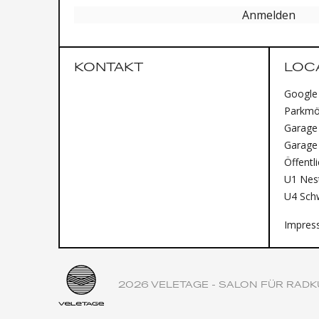
Anmelden
KONTAKT
LOC
Google
Parkmög
Garage 
Garage
Öffentl
U1 Nest
U4 Sch
Impres
2026 VELETAGE - SALON FÜR RADK