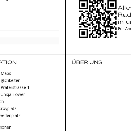
All
Rad
in 
Für An
ATION
ÜBER UNS
 Maps
lichkeiten
Praterstrasse 1
 Uniqa Tower
ich
royplatz
wedenplatz
sionen