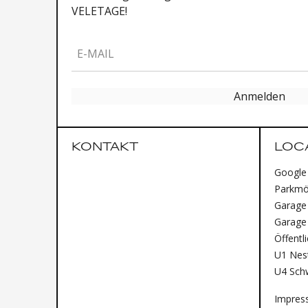
VELETAGE!
E-MAIL
Anmelden
KONTAKT
LOC
Google
Parkmög
Garage 
Garage
Öffentl
U1 Nest
U4 Sch
Impres