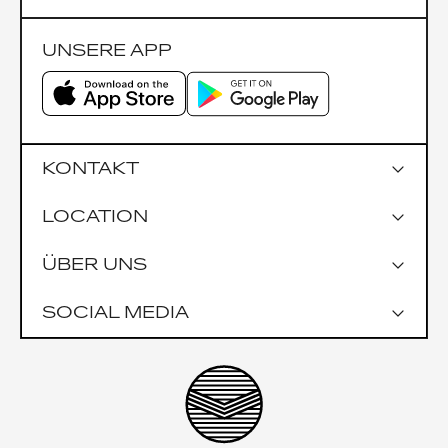
UNSERE APP
KONTAKT
LOCATION
Google Maps
ÜBER UNS
Parkmöglichkeiten
Garage Praterstrasse 1
SOCIAL MEDIA
Garage Uniqa Tower
Öffentlich
U1 Nestroyplatz
U4 Schwedenplatz
Impressionen