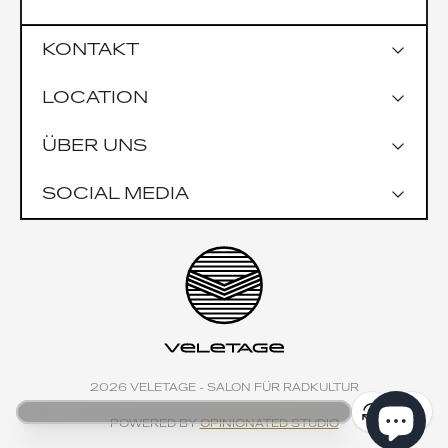
KONTAKT
LOCATION
Google Maps
ÜBER UNS
Parkmöglichkeiten
Garage Praterstrasse 1
SOCIAL MEDIA
Garage Uniqa Tower
Öffentlich
U1 Nestroyplatz
U4 Schwedenplatz
Impressionen
2026 VELETAGE - SALON FÜR RADKULTUR
POWERED BY
OPINIONATED STUDIO