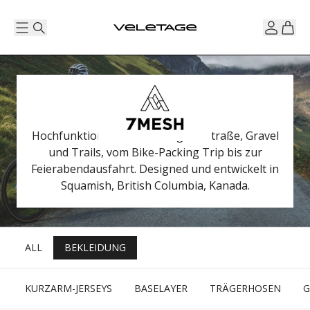
Hochfunktionelle Bekleidung für Straße, Gravel
und Trails, vom Bike-Packing Trip bis zur
Feierabendausfahrt. Designed und entwickelt in
Squamish, British Columbia, Kanada.
ALL
BEKLEIDUNG
KURZARM-JERSEYS
BASELAYER
TRÄGERHOSEN
G