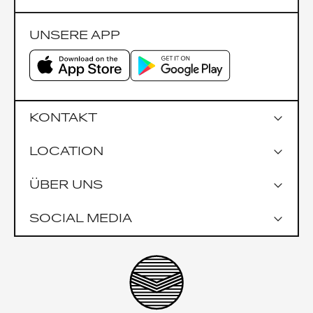
UNSERE APP
KONTAKT
LOCATION
Google Maps
ÜBER UNS
Parkmöglichkeiten
Garage Praterstrasse 1
SOCIAL MEDIA
Garage Uniqa Tower
Öffentlich
U1 Nestroyplatz
U4 Schwedenplatz
Impressionen